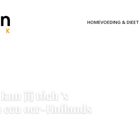
HOME
VOEDING & DIEET
kun jij tóch ’s
n een oer-Hollands