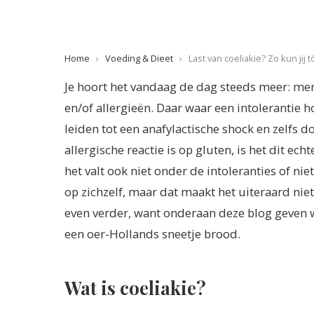
Home
›
Voeding & Dieet
›
Last van coeliakie? Zo kun ji
Je hoort het vandaag de dag steeds meer: men
en/of allergieën. Daar waar een intolerantie h
leiden tot een anafylactische shock en zelfs 
allergische reactie is op gluten, is het dit ech
het valt ook niet onder de intoleranties of ni
op zichzelf, maar dat maakt het uiteraard niet
even verder, want onderaan deze blog geven wi
een oer-Hollands sneetje brood.
Wat is coeliakie?