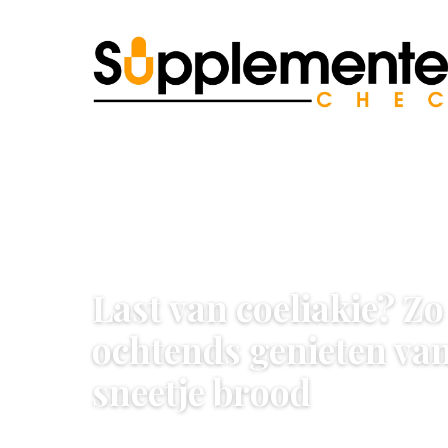
VOEDING & DIEET
Last van coeliakie? Zo 
ochtends genieten va
sneetje brood
18 August 2022
·
3 min leestijd