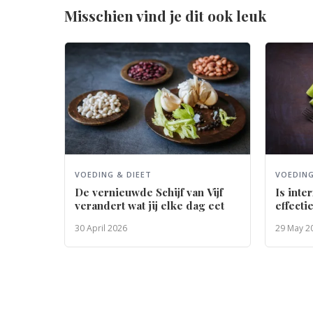
Misschien vind je dit ook leuk
VOEDING & DIEET
VOEDING
De vernieuwde Schijf van Vijf
Is inte
verandert wat jij elke dag eet
effecti
30 April 2026
29 May 2