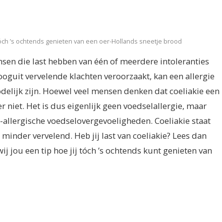
j tóch ’s ochtends genieten van een oer-Hollands sneetje brood
sen die last hebben van één of meerdere intoleranties
ooguit vervelende klachten veroorzaakt, kan een allergie
dodelijk zijn. Hoewel veel mensen denken dat coeliakie een
ter niet. Het is dus eigenlijk geen voedselallergie, maar
et-allergische voedselovergevoeligheden. Coeliakie staat
 minder vervelend. Heb jij last van coeliakie? Lees dan
j jou een tip hoe jij tóch ’s ochtends kunt genieten van